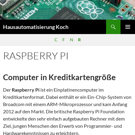
Zum
Inhalt
springen
Suchen
Hausautomatisierung Koch
PRIMÄR
C
F
N
R
MENÜ
RASPBERRY PI
Computer in Kreditkartengröße
Der
Raspberry Pi
ist ein Einplatinencomputer im
Kreditkartenformat. Dabei enthält er ein Ein-Chip-System von
Broadcom mit einem ARM-Mikroprozessor und kam Anfang
2012 auf den Markt. Die britische Raspberry Pi Foundation
entwickelte den sehr einfach aufgebauten Rechner mit dem
Ziel, jungen Menschen den Erwerb von Programmier- und
Hardware­kenntnissen zu erleichtern.