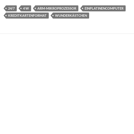
24/7
4 W
ARM-MIKROPROZESSOR
EINPLATINENCOMPUTER
KREDITKARTENFORMAT
WUNDERKÄSTCHEN