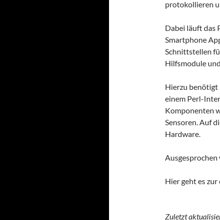
protokollieren u
Dabei läuft das
Smartphone Apps
Schnittstellen f
Hilfsmodule und
Hierzu benötigt
einem Perl-Inte
Komponenten wie
Sensoren. Auf d
Hardware.
Ausgesprochen 
Hier geht es zur 
Zuletzt aktualisi